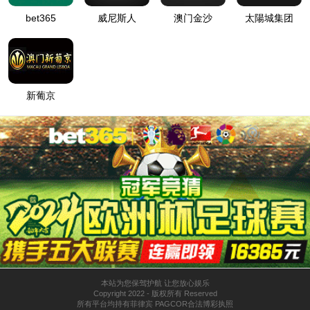
Systea
科学仪器及耗材
通用科学仪器
质谱
光谱
色谱
理化分析
前处理
流动注射
全自动实
验室
移动实验室
生命科学
生命科学分析仪器
环境监测仪器
大气环境
水环境
气污染源
便携/走航
信息化
工业过程分析仪器
工业激光
工业紫外
工业质谱
工业色谱
工业总硫
红
外/热导
报警仪
工业粉尘仪
智能装备
环保装备
膜技术
农村一体化污水处理装置
无人船
工业装备
加热炉燃烧优化系统
林业装备
森林草原火险因子综合监测站
森林草原火险因子综