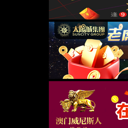
质谱
光谱
色谱
理化分析
前处理
流动注射
全自动实
生命科学
生命科学分析仪器
环境监测仪器
大气环境
水环境
气污染源
便携/走航
信息化
工业过程分析仪器
工业激光
工业紫外
工业质谱
工业色谱
工业总硫
红外
智能装备
环保装备
膜技术
农村一体化污水处理装置
无人船
工业装备
加热炉燃烧优化系统
林业装备
森林草原火险因子综合监测站
森林草原火险因子综
机载装备
机载装备
智慧管理平台
环境信息化
水利水务信息化
生态综合发展信息化