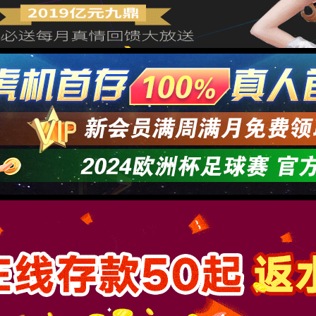
验室
移动实验室
/热导
报警仪
工业粉尘仪
合监测采集平台