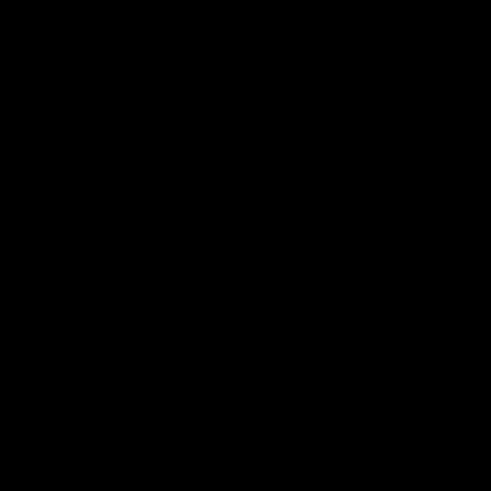
EN
电话客服
400-7007-555
微信客服