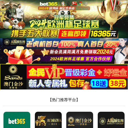
js555888金沙老品牌
股票代码：SZ.300203
EN
400-7007-555
中文
关于js555888金沙老品牌
产品技术
解决方案
服务支持
数字未来
新闻热点
js555888金沙老品牌成员
投资者关系
EN
js555888金沙老品牌介绍
研发创新
js555888金沙老品牌党
建
员工天地
加入我们
联系我们
品牌
谱育科技
灵析光电
吉天仪器
东深智水
中科光电