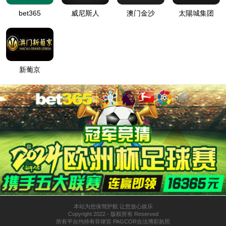
Systea
科学仪器及耗材
通用科学仪器
质谱
光谱
色谱
理化分析
前处理
流动注射
全自动实
验室
移动实验室
生命科学
生命科学分析仪器
环境监测仪器
大气环境
水环境
气污染源
便携/走航
信息化
工业过程分析仪器
工业激光
工业紫外
工业质谱
工业色谱
工业总硫
红
外/热导
报警仪
工业粉尘仪
智能装备
环保装备
膜技术
农村一体化污水处理装置
无人船
工业装备
加热炉燃烧优化系统
林业装备
森林草原火险因子综合监测站
森林草原火险因子综