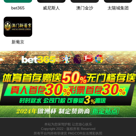
Systea
科学仪器及耗材
通用科学仪器
质谱
光谱
色谱
理化分析
前处理
流动注射
全自动实
验室
移动实验室
生命科学
生命科学分析仪器
环境监测仪器
大气环境
水环境
气污染源
便携/走航
信息化
工业过程分析仪器
工业激光
工业紫外
工业质谱
工业色谱
工业总硫
红
外/热导
报警仪
工业粉尘仪
智能装备
环保装备
膜技术
农村一体化污水处理装置
无人船
工业装备
加热炉燃烧优化系统
林业装备
森林草原火险因子综合监测站
森林草原火险因子综