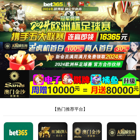
js555888金沙老品牌
股票代码：SZ.300203
EN
400-7007-555
中文
关于js555888金沙老品牌
产品技术
解决方案
服务支持
数字未来
新闻热点
js555888金沙老品牌成员
投资者关系
EN
js555888金沙老品牌介绍
研发创新
js555888金沙老品牌党
建
员工天地
加入我们
联系我们
品牌
谱育科技
灵析光电
吉天仪器
东深智水
中科光电